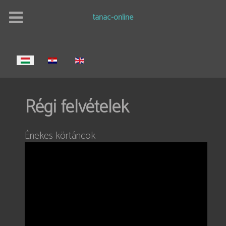
tanac-online
Válasszon nyelvet
Régi felvételek
Énekes körtáncok