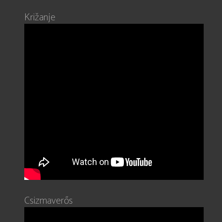
Križanje
Csizmaverős