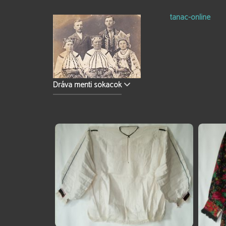
tanac-online
Dráva menti sokacok