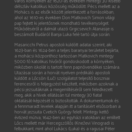
város környékén az 1620-as években mintegy 30 kisebb
délszláv katolikus közösség működött. Pécs mellett az a
Mohács is az elsők között jelentkezett a forrásokban,
ahol az 1610-es években Don Matkovich Simon világi
pap fejtett ki jelentősnek mondható tevékenységet.
Működéséről a dalmát utazó Grgicsevich Atanasije is
beszámolt Budáról Banja Luka felé tartó útja során.
Masaricchi Petrus apostoli küldött adatai szerint, aki
1623-ban és 1624-ben a teljes baranyai területet bejárta,
a mohácsi központhoz tartozóan Matkovich mintegy
5000 fő katolikus hívőről gondoskodott a környéken,
miközben iskolát is tartott fenn papnövendékei számára.
Utazásai során a horvát nyelven prédikáló apostoli
küldött a Lőcsön (Luč) szolgálatot teljesítő boszniai
ferencesről is feljegyzést készített, miközben azoknak a
pécsi jezsuitáknak a megemlítéséről sem feledkezett
meg, akik a hívek ellátásán túl mintegy 30 fiatal
oktatását-képzését is biztosították. A dokumentumok és
a fennmaradt levelek alapján itt a tanításért elsősorban a
horvát jezsuita Cvetich György felelt. Mintegy kettő
évtized mú1va, 1642-ben az egyházi iratokban az említett
Lőcs mellett már Hercegszöllős (Kneževi Vinograd) is
felbukkant, mint ahol Lukács (Luka) és a ragusai Péter