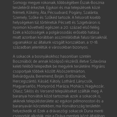
Somogy megyei rokonaik, többségében Észak-Bosznia
területéről érkeztek. Egykori és mai településeik közé
Németi, Kökény, Áta, Pécsudvard, Pogány, Szalánta,
Szemely, Szőke és Szőkéd tartozik. A felsorolt kisebb
helységeken túl, történetük Pécsett és Szigetváron is
nyomon követhető egészen a 20. század első feléig.
Ezek a közösségek a polgárosodás erősebb hatása
miatt azonban korábban asszimilálódtak falusi társaiknál,
ugyanakkor az általunk vizsgált korszakban, a 17-18.
században jelenlétük e városokban bizonyos.
A sokacok a bosnyákokhoz hasonlóan szintén
Boszniából, de annak középső részéről, illetve Szlavónia
keleti feléből telepedtek be megyénk területére. Migráns
csoportjaik többek között Alsószentmárton,
Belvárdgyula, Beremend, Birján, Erdősmárok,
Hercegszántó, Kásád, Kátoly, Lothárd, Lánycsók,
Magyarsarlós, Monyoród, Maráza, Mohács, Nagykozár,
Olasz, Siklós és Versend településeket szállták meg. A
baranyai horvátok közé tartoznak azok a sokacok is,
akiknek településterülete az egykori pélmonostori és a
baranyavári körzetekben, ma Horvátország területén
helyezkedik el. Ezek a drávaszögi sokacok Duna menti
csoportját alkotják, míg a Dráva mentiek közé általában