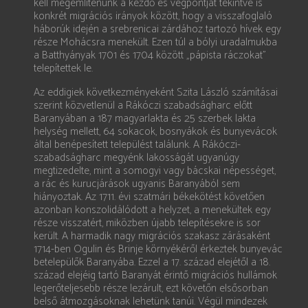
kell megemlítenünk a kezdő és végpontját tekintve is
konkrét migrációs irányok között, hogy a visszafoglaló
háborúk idején a srebrenicai zárdához tartozó hívek egy
része Mohácsra menekült. Ezen túl a bólyi uradalmukba
a Batthyányak 1701 és 1704 között „pápista ráczokat”
telepítettek le.
Az eddigiek következményeként Szita László számításai
szerint közvetlenül a Rákóczi szabadságharc előtt
Baranyában a 187 magyarlakta és 25 szerbek lakta
helység mellett, 64 sokacok, bosnyákok és bunyevácok
által benépesített települést találunk. A Rákóczi-
szabadságharc megyénk lakosságát ugyanúgy
megtizedelte, mint a somogyi vagy bácskai népességet,
a rác és kurucjárások ugyanis Baranyából sem
hiányoztak. Az 1711. évi szatmári békekötést követően
azonban konszolidálódott a helyzet, a menekültek egy
része visszatért, miközben újabb telepítésekre is sor
került. A harmadik nagy migrációs szakasz zárásaként
1714-ben Ogulin és Brinje környékéről érkeztek bunyevác
betelepülők Baranyába. Ezzel a 17. század elejétől a 18.
század elejéig tartó Baranyát érintő migrációs hullámok
legerőteljesebb része lezárult, ezt követőn elsősorban
belső átmozgásoknak lehetünk tanúi. Végül mindezek