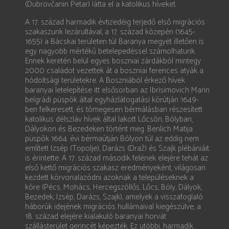
(Dubrovčanin Petar) látta el a katolikus híveket.
A 17. század harmadik évtizedéig terjedő első migrációs
szakaszunk lezárultával, a 17. század közepén (1645-
1655) a Bácskai területen túl Baranya megyét illetően is
egy nagyobb mértékű betelepedéssel számolhatunk.
Ennek keretén belül egyes boszniai zárdákból mintegy
2000 családot vezettek át a boszniai ferences atyák a
hódoltsági területekre. A Boszniából érkező hívek
baranyai letelepítése itt elsősorban az Ibrisimovich Marin
belgrádi püspök által egyházlátogatási körútján 1649-
ben felkeresett, és tömegesen bérmálásban részesített
katolikus délszláv hívek által lakott Lőcsön, Bólyban,
Dályokon és Bezedeken történt meg. Benlich Matija
püspök 1664. évi bérmaútján Bólyon túl az eddig nem
említett Izsép (Topolje), Darázs (Draž) és Szajk plébániáit
is érintette. A 17. század második felének elejére tehát az
első kettő migrációs szakasz eredményeként, világosan
kezdett körvonalazódni azoknak a településeknek a
köre (Pécs, Mohács, Hercegszöllős, Lőcs, Bóly, Dályok,
Bezedek, Izsép, Darázs, Szajk), amelyek a visszafoglaló
háborúk idejének migrációs hullámaival kiegészülve, a
18. század elejére kialakuló baranyai horvát
szállásterület gerincét képezték. Ez utóbbi, harmadik