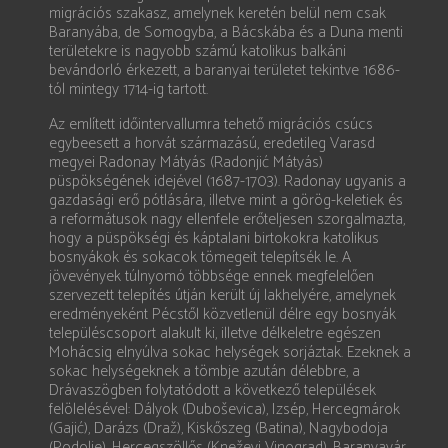
migrációs szakasz, amelynek keretén belül nem csak
Baranyába, de Somogyba, a Bácskába és a Duna menti
területekre is nagyobb számú katolikus balkáni
bevándorló érkezett, a baranyai területet tekintve 1686-
tól mintegy 1714-ig tartott.
Az említett időintervallumra tehető migrációs csúcs
egybeesett a horvát származású, eredetileg Varasd
megyei Radonay Mátyás (Radonjić Mátyás)
püspökségének idejével (1687-1703). Radonay ugyanis a
gazdasági erő pótlására, illetve mint a görög-keletiek és
a reformátusok nagy ellenfele erőteljesen szorgalmazta,
hogy a püspökségi és káptalani birtokokra katolikus
bosnyákok és sokacok tömegeit telepítsék le. A
jövevények túlnyomó többsége ennek megfelelően
szervezett telepítés útján került új lakhelyére, amelynek
eredményeként Pécstől közvetlenül délre egy bosnyák
településcsoport alakult ki, illetve délkeletre egészen
Mohácsig elnyúlva sokac helységek sorjáztak. Ezeknek a
sokac helységeknek a tömbje azután délebbre, a
Drávaszögben folytatódott a következő települések
felölelésével: Dályok (Duboševica), Izsép, Hercegmárok
(Gajić), Darázs (Draž), Kiskőszeg (Batina), Nagybodoja
(Podolje), Hercegszöllős (Kneževi Vinograd), Baranyavár