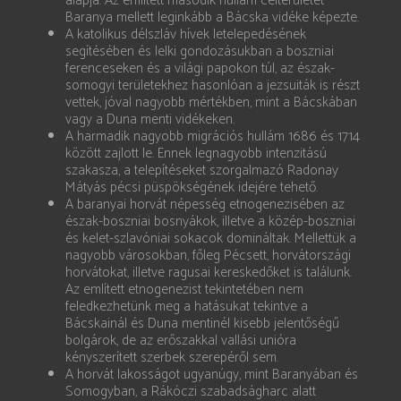
alapja. Az említett második hullám célterületét
Baranya mellett leginkább a Bácska vidéke képezte.
A katolikus délszláv hívek letelepedésének
segítésében és lelki gondozásukban a boszniai
ferenceseken és a világi papokon túl, az észak-
somogyi területekhez hasonlóan a jezsuiták is részt
vettek, jóval nagyobb mértékben, mint a Bácskában
vagy a Duna menti vidékeken.
A harmadik nagyobb migrációs hullám 1686 és 1714
között zajlott le. Ennek legnagyobb intenzitású
szakasza, a telepítéseket szorgalmazó Radonay
Mátyás pécsi püspökségének idejére tehető.
A baranyai horvát népesség etnogenezisében az
észak-boszniai bosnyákok, illetve a közép-boszniai
és kelet-szlavóniai sokacok domináltak. Mellettük a
nagyobb városokban, főleg Pécsett, horvátországi
horvátokat, illetve ragusai kereskedőket is találunk.
Az említett etnogenezist tekintetében nem
feledkezhetünk meg a hatásukat tekintve a
Bácskainál és Duna mentinél kisebb jelentőségű
bolgárok, de az erőszakkal vallási unióra
kényszerített szerbek szerepéről sem.
A horvát lakosságot ugyanúgy, mint Baranyában és
Somogyban, a Rákóczi szabadságharc alatt