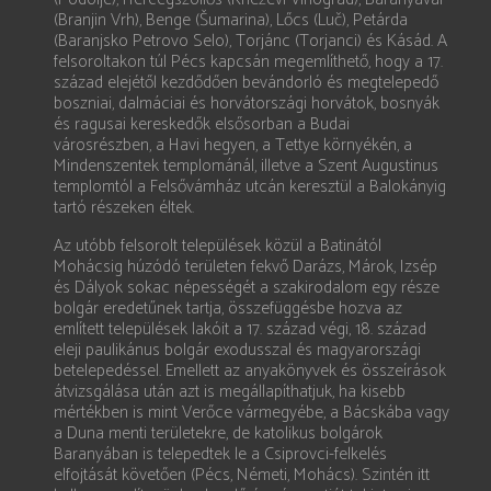
(Branjin Vrh), Benge (Šumarina), Lőcs (Luč), Petárda
(Baranjsko Petrovo Selo), Torjánc (Torjanci) és Kásád. A
felsoroltakon túl Pécs kapcsán megemlíthető, hogy a 17.
század elejétől kezdődően bevándorló és megtelepedő
boszniai, dalmáciai és horvátországi horvátok, bosnyák
és ragusai kereskedők elsősorban a Budai
városrészben, a Havi hegyen, a Tettye környékén, a
Mindenszentek templománál, illetve a Szent Augustinus
templomtól a Felsővámház utcán keresztül a Balokányig
tartó részeken éltek.
Az utóbb felsorolt települések közül a Batinától
Mohácsig húzódó területen fekvő Darázs, Márok, Izsép
és Dályok sokac népességét a szakirodalom egy része
bolgár eredetűnek tartja, összefüggésbe hozva az
említett települések lakóit a 17. század végi, 18. század
eleji paulikánus bolgár exodusszal és magyarországi
betelepedéssel. Emellett az anyakönyvek és összeírások
átvizsgálása után azt is megállapíthatjuk, ha kisebb
mértékben is mint Verőce vármegyébe, a Bácskába vagy
a Duna menti területekre, de katolikus bolgárok
Baranyában is telepedtek le a Csiprovci-felkelés
elfojtását követően (Pécs, Németi, Mohács). Szintén itt