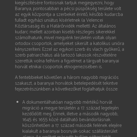
kiegészítésére fontosnak tartjuk megjegyezni, hogy
Baranya, pontosabban a pécsi püspökség területe volt
az egyik központja a szerbeket érintő, később kudarcba
fulladt egyházi uniátus kísérletnek (a Velencei
Köztársaság és a Határőrvidék mellett). Az általános
kudarc mellett azonban kisebb részleges sikerekkel
számolhatunk, mivel megyénk területén voltak olyan
ortodox csoportok, amelyeket sikerült a katolikus unióra
kényszeríteni. Ezzel az egykori szerb és vlach gyökerű, a
szerb patriarchátus alá tartozó lakosok részvételére
szerettük volna felhívni a figyelmet a tárgyalt baranyai
horvát etnikai csoportok etnogenezisében is.
A fentebbieket követően a három nagyobb migrációs
szakaszt, a baranyai horvátok betelepedését tekintve
fejezetrészünkben a következőket foglalhatjuk össze:
A dokumentálhatóan nagyobb mértékű horvát
migráció a megye területén a 17. század legelején
kezdődött meg. Ennek, illetve a második nagyobb,
1645 és 1655 közé datálható bevándorlásnak
köszönhetően a 17. század második felének elejére
kialakult a baranyai bosnyák-sokac szállásterület