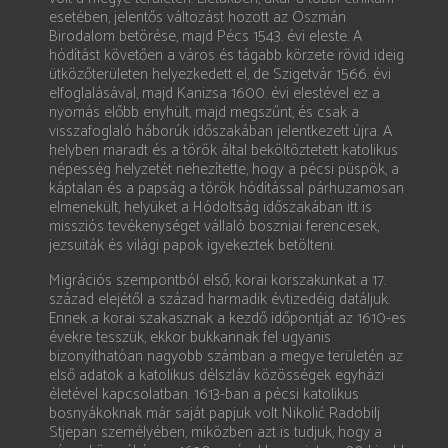
esetében, jelentős változást hozott az Oszmán
Birodalom betörése, majd Pécs 1543. évi eleste. A
hódítást követően a város és tágabb körzete rövid ideig
ütközőterületen helyezkedett el, de Szigetvár 1566. évi
elfoglalásával, majd Kanizsa 1600. évi elestével ez a
nyomás előbb enyhült, majd megszűnt, és csak a
visszafoglaló háborúk időszakában jelentkezett újra. A
helyben maradt és a török által beköltöztetett katolikus
népesség helyzetét nehezítette, hogy a pécsi püspök, a
káptalan és a papság a török hódítással párhuzamosan
elmenekült, helyüket a Hódoltság időszakában itt is
missziós tevékenységet vállaló boszniai ferencesek,
jezsuiták és világi papok igyekeztek betölteni.
Migrációs szempontból első, korai korszakunkat a 17.
század elejétől a század harmadik évtizedéig datáljuk.
Ennek a korai szakasznak a kezdő időpontját az 1610-es
évekre tesszük, ekkor bukkannak fel ugyanis
bizonyíthatóan nagyobb számban a megye területén az
első adatok a katolikus délszláv közösségek egyházi
életével kapcsolatban. 1613-ban a pécsi katolikus
bosnyákoknak már saját papjuk volt Nikolić Radobilj
Stjepan személyében, miközben azt is tudjuk, hogy a