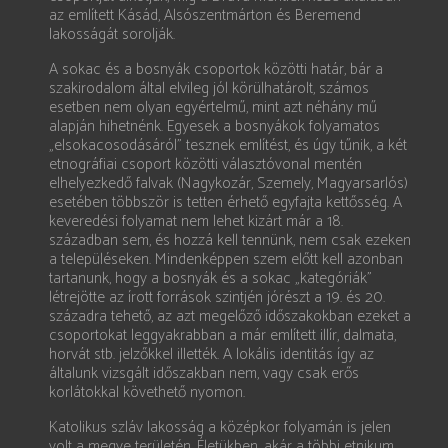
az említett Kásád, Alsószentmárton és Beremend
lakosságát sorolják.
A sokac és a bosnyák csoportok közötti határ, bár a
szakirodalom által elvileg jól körülhatárolt, számos
esetben nem olyan egyértelmű, mint azt néhány mű
alapján hihetnénk. Egyesek a bosnyákok folyamatos
„elsokacosodásáról” tesznek említést, és úgy tűnik, a két
etnográfiai csoport közötti választóvonal mentén
elhelyezkedő falvak (Nagykozár, Szemely, Magyarsarlós)
esetében többször is tetten érhető egyfajta kettősség. A
keveredési folyamat nem lehet kizárt már a 18.
században sem, és hozzá kell tennünk, nem csak ezeken
a településeken. Mindenképpen szem előtt kell azonban
tartanunk, hogy a bosnyák és a sokac „kategóriák”
létrejötte az írott források szintjén jórészt a 19. és 20.
századra tehető, az azt megelőző időszakokban ezeket a
csoportokat leggyakrabban a már említett illír, dalmata,
horvát stb. jelzőkkel illették. A lokális identitás így az
általunk vizsgált időszakban nem, vagy csak erős
korlátokkal követhető nyomon.
Katolikus szláv lakosság a középkor folyamán is jelen
volt a megye területén. Életükben, akár a többi etnikum