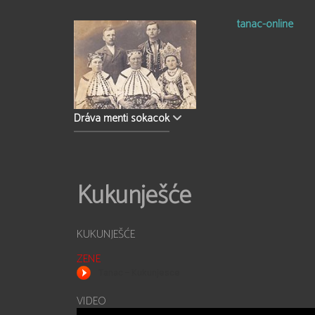
tanac-online
Dráva menti sokacok
Kukunješće
KUKUNJEŠĆE
ZENE
VIDEO